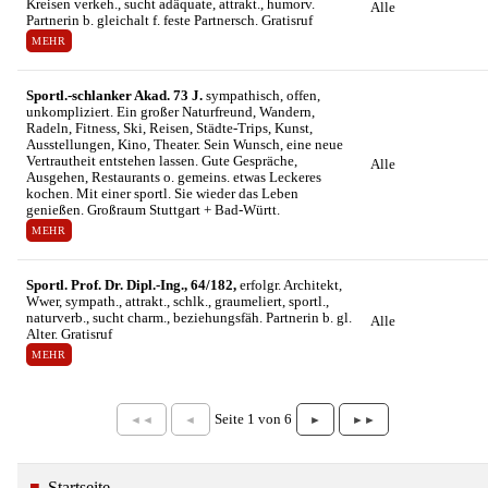
Kreisen verkeh., sucht adäquate, attrakt., humorv.
Alle
Partnerin b. gleichalt f. feste Partnersch. Gratisruf
MEHR
Sportl.-schlanker Akad. 73 J.
sympathisch, offen,
unkompliziert. Ein großer Naturfreund, Wandern,
Radeln, Fitness, Ski, Reisen, Städte-Trips, Kunst,
Ausstellungen, Kino, Theater. Sein Wunsch, eine neue
Vertrautheit entstehen lassen. Gute Gespräche,
Alle
Ausgehen, Restaurants o. gemeins. etwas Leckeres
kochen. Mit einer sportl. Sie wieder das Leben
genießen. Großraum Stuttgart + Bad-Württ.
MEHR
Sportl. Prof. Dr. Dipl.-Ing., 64/182,
erfolgr. Architekt,
Wwer, sympath., attrakt., schlk., graumeliert, sportl.,
naturverb., sucht charm., beziehungsfäh. Partnerin b. gl.
Alle
Alter. Gratisruf
MEHR
Seite 1 von 6
◄◄
◄
►
►►
Startseite