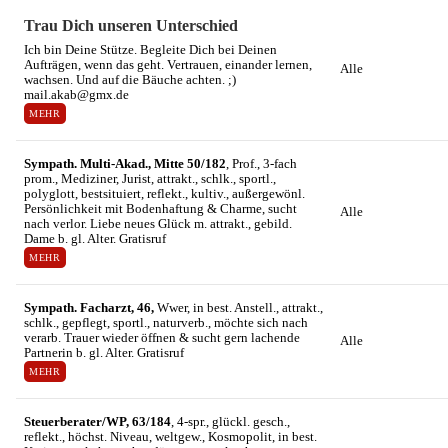
Trau Dich unseren Unterschied
Ich bin Deine Stütze. Begleite Dich bei Deinen
Aufträgen, wenn das geht. Vertrauen, einander lernen,
Alle
wachsen. Und auf die Bäuche achten. ;)
mail.akab@gmx.de
MEHR
Sympath. Multi-Akad., Mitte 50/182
, Prof., 3-fach
prom., Mediziner, Jurist, attrakt., schlk., sportl.,
polyglott, bestsituiert, reflekt., kultiv., außergewönl.
Persönlichkeit mit Bodenhaftung & Charme, sucht
Alle
nach verlor. Liebe neues Glück m. attrakt., gebild.
Dame b. gl. Alter. Gratisruf
MEHR
Sympath. Facharzt, 46,
Wwer, in best. Anstell., attrakt.,
schlk., gepflegt, sportl., naturverb., möchte sich nach
verarb. Trauer wieder öffnen & sucht gern lachende
Alle
Partnerin b. gl. Alter. Gratisruf
MEHR
Steuerberater/WP, 63/184
, 4-spr., glückl. gesch.,
reflekt., höchst. Niveau, weltgew., Kosmopolit, in best.