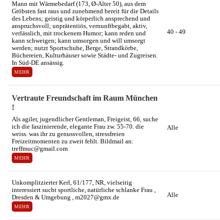
Mann mit Wärmebedarf (173, Ø-Alter 50), aus dem
Gröbsten fast raus und zunehmend bereit für die Details
des Lebens; geistig und körperlich ansprechend und
anspruchsvoll; unprätentiös, vernunftbegabt, aktiv,
40 - 49
verlässlich, mit trockenem Humor; kann reden und
kann schweigen; kann umsorgen und will umsorgt
werden; nutzt Sportschuhe, Berge, Strandkörbe,
Büchereien, Kulturhäuser sowie Städte- und Zugreisen.
In Süd-DE ansässig.
MEHR
Vertraute Freundschaft im Raum München
!
Als agiler, jugendlicher Gentleman, Freigeist, 66, suche
ich die faszinierende, elegante Frau zw. 55-70. die
Alle
weiss. was ihr zu genussvollen, stressfreien
Freizeitmomenten zu zweit fehlt. Bildmail an:
treffmuc@gmail.com
MEHR
Unkomplitzierter Kerl, 61/177, NR, vielseitig
interessiert sucht sportliche, natürliche schlanke Frau ,
Alle
Dresden & Umgebung , m2027@gmx.de
MEHR