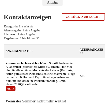
Anzeige
Kontaktanzeigen
ZURÜCK ZUR SUCHE
Kategorie:
Er sucht sie
Altersangabe:
keine Angabe
Stichwort:
keine Angabe
Ergebnisse:
1 bis 10 von 55
ALTERSANGABE
ANZEIGENTEXT
↑
↓
↑
↓
Zusammen lacht es sich schöner
. Sportlich-eleganter
Akademiker (promoviert, Mitte 50, schlank) mit viel
Sinn für die schönen Momente des Lebens (Konzerte,
Natur, gutes Essen) wünscht sich eine charmante, kluge
Alle
Partnerin mit Herz und Esprit für eine gemeinsame
Zukunft und das feine Prickeln im Alltag. BmB,
niveau2026@t-online.de
MEHR
Wenn der Sommer nicht mehr weit ist